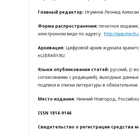
Главный редактор:
Игумнов Леонид Александ
Форма распространения:
печатное издание,
электронном виде по адресу:
http://ppp.mech.u
Архивация:
Цифровой архив журнала хранится
eLIBRARY.RU.
Языки опубликования статей:
русский, (с 
согласованию с редакцией), выходные данные
подписи и списки литературы в обязательном 
Место издания:
Нижний Новгород, Российск
ISSN 1814-9146
Свидетельство о регистрации средства ма